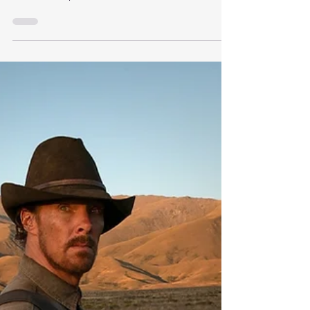
Carla Dórea Bartz
3 de jan. de 2022
6 min de leitura
Não Olhe Para Cima: o
fim do capitalismo se
aproxima
Por que, no cinema americano, é sempre
mais fácil imaginar o fim do mundo do que
o fim do capitalismo?