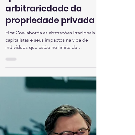
Carla Dórea Bartz
26 de jan. de 2022
3 min de leitura
Filme americano
questiona a
arbitrariedade da
propriedade privada
First Cow aborda as abstrações irracionais
capitalistas e seus impactos na vida de
indivíduos que estão no limite da
marginalidade.