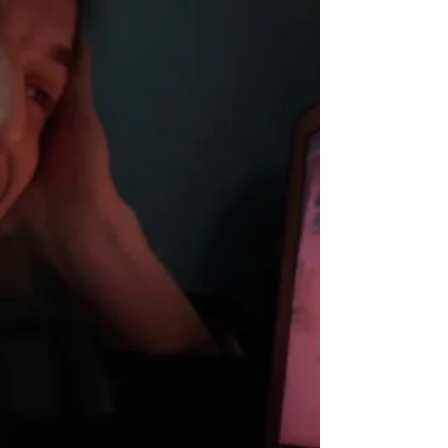
Filme aborda de maneira lúcida a
moralidade identitária contemporânea a
partir de personagens que escondem suas
verdadeiras intenções.