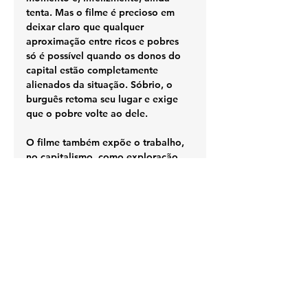
tenta. Mas o filme é precioso em 
deixar claro que qualquer 
aproximação entre ricos e pobres 
só é possível quando os donos do 
capital estão completamente 
alienados da situação. Sóbrio, o 
burguês retoma seu lugar e exige 
que o pobre volte ao dele.
O filme também expõe o trabalho, 
no capitalismo, como exploração. 
O Vagabundo tenta se empregar, 
mas é sempre jogado em situações 
humilhantes ou absurdas. O 
trabalho, neste caso, não é 
dignidade, é comédia cruel. E o 
pouco dinheiro que ele consegue só 
é obtido por acaso. Para ajudar a 
Florista com o aluguel, ele 
consegue arrumar um emprego 
como gari, que ele obviamente não 